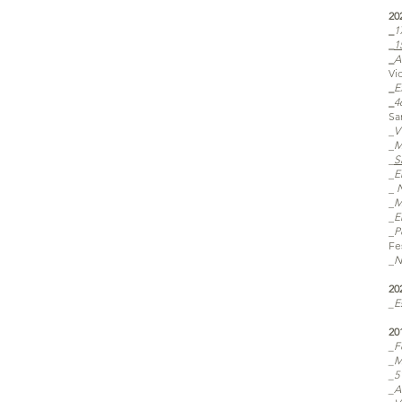
20
_
1
_
1
_
A
Vid
_
E
_
4
Sa
_
V
_
M
_
S
_
E
_
_
M
_
E
_
P
Fes
_
N
20
_E
20
_F
_M
_5
_A