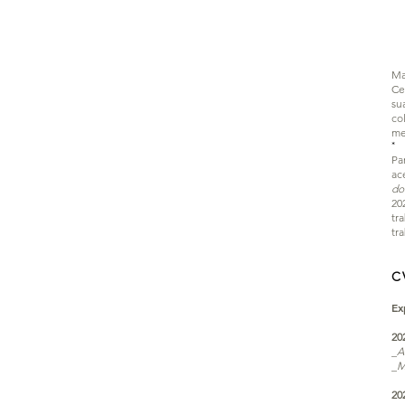
Ma
Ce
su
co
me
*
Pa
ac
do
20
tr
tr
C
Ex
20
_
A
_
M
20