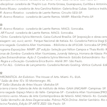
ndisciplinar- c
uradoria de Thaylini Luz- Ponta Grossa,
Guarapuava, Curitiba e Antonin
ostra Museu- c
uradoria de Ana Carolina Ralston- Galeria Braz Cubas- Santos e Insti
R- Acervo Rotativo
- curadoria de Laerte Ramos- Circuito SESI-SP.
R- Acervo Rotativo
- curadoria de Laerte Ramos- MARP- Ribeirão Preto-SP.
23
R- Acervo Rotativo
- curadoria de Laerte Ramos- MACS- Sorocaba.
 AR Found
- curadoria de Laerte Ramos- MACS- Sorocaba.
 Grito
- Curadoria Sylvia Werneck- Caixa Cultural Brasília- DF [exposição e obras cen
aisagem: ver, ouvir, sentir
- Parque Nacional de Itatiaia- RJ- Curadoria Patricia Stagi [
erra rasgada
- Curadoria Allan Yzumizawa-
-
Bib
ilioteca da UFSCAR
- Sorocaba-SP [PR
rograma Exposições- MARP- 20º edição
- Seleção por Nilton Campos e Thais Rivitti- R
onas de Sombra
- Curadoria Allan Yzumizaw
a, Jurandy Valença, Horrana de Kássia- 
ções Extraordinárias- Ação 2
- Curadoria Sylvia Werneck- Estúdio Extraordinário- Itu- 
 Regra e a Exceção
- Curadoria Érica Burini- Ateliê 397- São Paulo.
rt For ALL-
Coletiva de Lançamento- Curadoria Renato Gosling- Vórtice Cultural- Edif
22
HROMATICA- Art Exibition-
The House of Arts- Miami- FL- EUA.
º Salão de Arte 10 x 10
- Montenegro -RS.
8º Salão Ubatuba de Artes Visuais-
Ubatuba
-SP.
a terra à terra-
Galeria de Arte do Instituto de Artes- GAIA UNICAMP- Campinas- SP.
erra rasgada-
Espaço Marco do Valle
- Campinas-SP - Curadoria Allan Yzumizawa [PRO
erritório vento-
Museu de Arte Contemporânea de Niterói- MAC Niterói- RJ- Curadoria
I Salão Vermelho de Artes Degeneradas- Prêmio PICA Online
- Atelier Sanitário- Rio 
iscina Paralela_Edição SP-ARTE 2022
- São Paulo- SP.