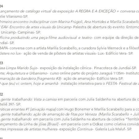
24
Lançamento de catálogo virtual da exposição A REGRA E A EXCEÇÃO + conversa com a
elie Vilanismo-SP.
rimeiro
encontro indisciplinar com Marina Frúgoli, Ana Hortides e Marília Scarabell
II EAV- Encontro de artes visuais da Unicamp-
Palestra de abertura do evento: Entorno 
- Unicamp- Campinas- SP.
ficina produzindo uma peça-filme audiovisual e teatro-
com equipe da direção de
ndiaí- SP.
APA-
conversa com a artista Marília Scarabello, a curadora Sylvia Werneck e a filósof
ôsters no lux-
ação de venda de pôsters de artistas visuais- Lux- Edifício Vera- SP.
23
asa Limpa Marido Sujo-
exposição da instalação cênica
-
Pinacoteca de Jundiaí-SP.
rte, Arquitetura e Urbanismo-
curso online parte do projeto Jaraguá 1135m
-
Institut
marração de bandeira [fragmento #3]-
ação de amarração
-
Edifício Vera-SP.
 que (eu) vi: ontem, hoje e amanhã-
instalação interativa para o
FESTA- Festival de
22
.gente trabalhando: Vista a camisa
em parceria com Julia Saldanha na abertura da 
teliê 397- SP.
ráticas errantes #1 [ativação mapa]
com Hugo Bonemer e Marília Scarabello para a c
.gente trabalhando: ação de amarração de fitas por Veneza (Marília Scarabello + Ju
.gente trabalhando
em parceria com Julia Saldanha na abertura da coletiva "Territó
ançamento da Linha de jóias
[Brasil] -
em parceria com a Odkaz como criativa convid
rtes impressas de artistas mulheres-
exposição
Contínua-
Galeria Luis Maluf- SP.
21