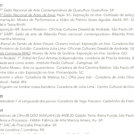
21
7º Salão Nacional de Arte Contemporânea de Guarulhos-
Guarulhos- SP
.
5º Salão Nacional de Artes de Itajaí-
Itajaí- SC- Exposição on-line- Comissão de seleç
marração- Mostra de Performance e Vídeo do Prêmio Vozes Agudas-
Ateliê 397- 
al e Tania Rivitti.
xposição AR: Acervo Rotativo-
Oficinas Culturais Oswald de Andrade- São Paulo-SP-
6º SARP- Salão de arte de Ribeirão Preto nacional- contemporâneo-
Ribeirão Pret
mantha Moreira.
 Bienal do Sertão de Artes Visuais- Oceano imóvel-
Exposição on-line-
Curadoria De
inistério da Solidão
-
Curadoria Julia Lim
a
-
Oficinas Culturais Oswald de Andrade- S
ala Compacta MAG
-
Museu de Arte de Goiânia
-
Exposição on-line- Goiânia- GO.
m Rede(s)- 1º Edital Art Soul Artistas Independentes
-
curadoria de Priscila Arantes-
E
Nada será como antes
- Instituto Pavão Cultural - Campinas- SP.
ostra Museu- Arte na quarentena-
Curadoria de Ana Carolina Ralston- São Paulo-SP
ntre lobo e cão-
Exposição on-line- Florianópolis- SC.
ermitir o afeto-
Curadoria de Mateus Sá |
Olhe para trás - C
uradoria de João Oliv
tival - Natal- RN.
inguém vai tombar nossa bandeira-
Curadoria de Julia Lima - Centro Cultural da Div
20
standarte I- A vanguarda dos povos
- Curadoria de Yago Toscano- Castelinho do Flam
19
estivau de C4nn3$ DDD Volt4 p4r4 L0s 4ñ0$ 20
- Galpão Terra- Barra Funda, São Paulo
eios e Processos
- FAMA- Fábrica de Arte Marcos Amaro, Itu- SP.
1º SAC de Piracicaba
, Piracicaba- SP.
rte Londrina 7
, Londrina- PR.