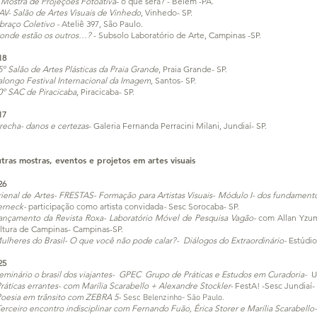
 Mostra de Projeções Fotoativa
- o que será? - Belém -PA.
AV- Salão de Artes Visuais de Vinhedo
, Vinhedo- SP.
braço Coletivo -
Ateliê 397, São Paulo.
onde estão os outros…?
- Subsolo Laboratório de Arte, Campinas -SP.
18
5º Salão de Artes Plásticas da Praia Grande
, Praia Grande- SP.
alongo Festival Internacional da Imagem
, Santos- SP.
0º SAC de Piracicaba
, Piracicaba- SP.
17
recha- da
nos e certezas
- Galeria Fernanda Perracini Milani, Jundiaí- SP.
tras mostras, eventos e projetos em artes visuais
26
rienal de Artes- FRESTAS- Formação para Artistas Visuais- Módulo I- dos fundamen
rneck-
participação como artista convidada
-
Sesc Sorocaba
-
SP.
ançamento da Revista Roxa- Laboratório Móvel de Pesquisa Vagão-
com
Allan Yzu
ltura de Campinas- Campinas-SP.
ulheres do Brasil- O que você não pode calar?- Diálogos do Extraordinário-
E
stúdio
25
eminário o brasil dos viajantes- GPEC Grupo de Práticas e Estudos em Curadoria-
U
ráticas errantes- com Marília Scarabello + Alexandre Stockler-
FestA! -Sesc Jundiaí- 
oesia em trânsito com ZEBRA 5-
Sesc Belenzinho- São Paulo.
erceiro encontro indisciplinar com Fernando Fuão, Érica Storer e Marília Scarabello