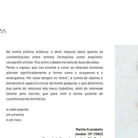
Na minha prática artística, o devir importa tanto quanto as
contaminações entre minhas formações como arquiteta-
cenógrafa-artista.
Vivo entre cidades há mais de duas décadas.
Penso o espaço que nos envolve e como as relações humanas
alteram significadamente a forma como o ocupamos e o
enxergamos. Por estar sempre no "entre", a coleta de objetos e
elementos é aspecto crucial da minha pesquisa, o que determina
boa parte da natureza dos meus trabalhos, além do interesse
latente pela escrita, que para mim é forma potente de
constituição de territórios.
a cada esquina
um universo
e um risco
Marília Scarabello
Jundiaí- SP (1982)