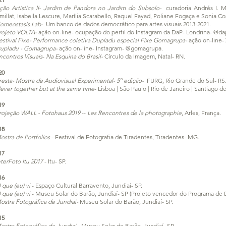
ção Artística II- Jardim de Pandora no Jardim do Subsolo-
curadoria Andrés I. 
millat, Isabella Lescure, Marília Scarabello, Raquel Fayad, Poliane Fogaça e Sonia Co
omeostasis Lab
-
Um banco de dados democrático para artes visuais 2013-2021.
rojeto VOLTA-
ação on-line- ocupação do perfil do Instagram da DaP- Londrina- @da
estival Fixe- Performance coletiva Dupladu especial Fixe Gomagrupa-
ação on-line
upladu - Gomagrupa-
ação on-line- Instagram- @gomagrupa.
ncontros Visuais
-
Na Esquina do Brasil-
Círculo da Imagem, Natal- RN.
20
resta- Mostra de Audiovisual Experimental- 5º edição-
FURG, Rio Grande do Sul- RS
ever together but at the same time
- Lisboa | São Paulo | Rio de Janeiro | Santiago 
19
rojeção WALL - Fotohaus 2019
--
Les Rencontres de la photographie
, Arles, França.
18
ostra de Portfolios
- Festival de Fotografia de Tiradentes, Tiradentes- MG.
17
nterFoto Itu 2017
- Itu- SP.
16
 que (eu) vi
- Espaço Cultural Barravento, Jundiaí- SP.
 que (eu) vi
- Museu Solar do Barão, Jundiaí- SP (Projeto vencedor do Programa de Es
ostra Fotográfica de Jundiaí-
Museu Solar do Barão, Jundiaí- SP.
15
ostra Fotográfica de Jundiaí
- Museu Solar do Barão, Jundiaí- SP.