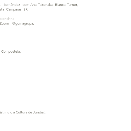
M. Hernández- com Ana Takenaka, Bianca Turner,
sta- Campinas- SP.
plondrina
- Zoom | @gomagrupa.
.
de Compostela.
tímulo à Cultura de Jundiaí).