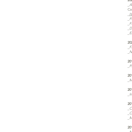
_A
Ca
_
H
_P
_F
_D
_E
20
_
F
_
N
20
_P
20
_M
20
_I
20
_O
_O
_M
20
_M