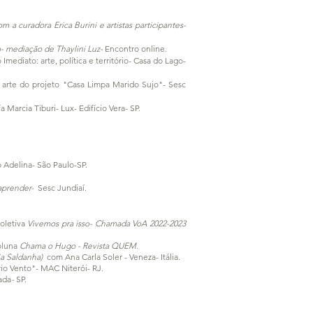
 curadora Erica Burini e artistas participantes-
o- mediação de Thaylini Luz
-
Encontro online.
Imediato: arte, política e território- Casa do Lago-
 arte do projeto "Casa Limpa Marido Sujo"
- Sesc
a Marcia Tiburi- Lux- Edifício Vera- SP.
o Adelina- São Paulo-SP.
 aprender-
Sesc Jundiaí.
coletiva
Vivemos pra isso- Chamada VoA 2022-2023
oluna
Chama o Hugo - Revista QUEM.
lia Saldanha)
com Ana Carla Soler - Veneza- Itália.
rio Vento"- MAC Niterói- RJ.
ada
-
SP.