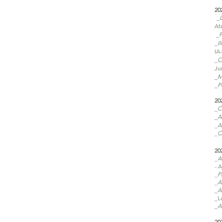
20
_
At
_
P
_
I
IA
_
O
Ju
_
M
_
P
20
_
C
_
A
A
_
O
_
20
A
_
-
A
P
_
A
_
_A
_
L
_A
20