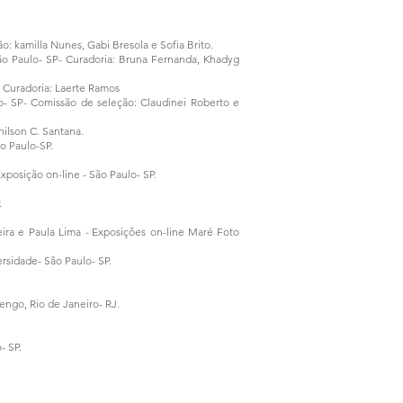
ão: kamilla Nunes, Gabi Bresola e Sofia Brito.
São Paulo- SP- Curadoria: Bruna Fernanda, Khadyg
 Curadoria: Laerte Ramos
o- SP- Comissão de seleção: Claudinei Roberto e
nilson C. Santana
.
ão Paulo-SP
.
xposição on-line - São Paulo- SP.
.
eira e Paula Lima
-
Exposições on-line Maré Foto
ersidade- São Paulo- SP.
engo, Rio de Janeiro- RJ.
- SP.