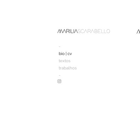
-
bio | cv
textos
trabalhos
-