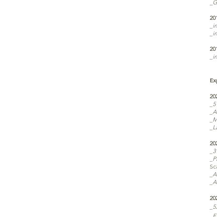
_
G
20
_i
_i
20
_i
Ex
20
_
5
_A
_M
_L
20
_3
_P
Sc
_A
_A
20
_
5
_E