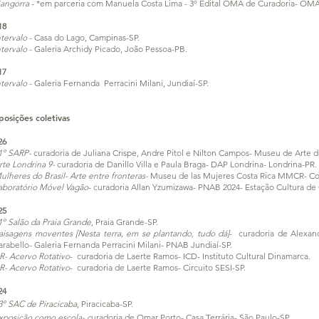
angorra
- *em parceria com Manuela Costa Lima - 3º Edital OMA de Curadoria- OMA
18
ntervalo
- Casa do Lago, Campinas-SP.
ntervalo
- Galeria Archidy Picado, João Pessoa-PB.
17
ntervalo
- Galeria Fernanda Perracini Milani, Jundiaí-SP.
posições coletivas
26
1º SARP
-
curadoria de Juliana Crispe, Andre Pitol e Nilton Campos- Museu de Arte de
rte Londrina 9-
curadoria de Danillo Villa e Paula Braga- DAP Londrina- Londrina-PR.
ulheres do Brasil- Arte entre fronteras-
Museu de las Mujeres Costa Rica MMCR
- Co
aboratório Móvel Vagão
- curadoria Allan Yzumizawa- PNAB 2024- Estação Cultura d
25
1º Salão da Praia Grande
, Praia Grande-SP.
aisagens moventes [Nesta terra, em se plantando, tudo dá]
- curadoria de Alexand
arabello- Galeria Fernanda Perracini Milani- PNAB Jundiaí-SP.
R- Acervo Rotativo
- curadoria de Laerte Ramos- ICD- Instituto Cultural Dinamarca.
R- Acervo Rotativo
- curadoria de Laerte Ramos- Circuito SESI-SP.
24
3º SAC de Piracicaba
, Piracicaba-SP.
xposição como escola-
c
uradoria de Omar Porto- Casa Terrária- São Paulo-SP.