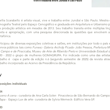
Vive e trabalha entre Jundiaí e São Paulo
rília Scarabello é artista visual, vive e trabalha entre Jundiaí e São Paulo. Mestr
nografia Teatral pelo Espaço Cenográfico e graduada em Arquitetura e Urbanismo pe
a
produção artística em meados de 2013. Seu trabalho transita entre múltiplas li
leta e apropriação, com uma pesquisa direcionada às questões que envolvem a id
tafórica.
rticipou de diversas exposições coletivas e salões, em instituições por todo o paí
ervos públicos tais como
Funesc- Galeria Archidy Picado
- João Pessoa,
Prefeitura M
 Campo e de Piracicaba, Museu de Arte de Ribeirão Preto
e
Universidade Estadual
20 - 2022 o grupo de mulheres GOMAGRUPA. Foi indicada como uma das artistas 
abalho é capa e parte da edição n.6 (segundo semestre de 2025) da revista atr
abalho incorporado ao Acervo da Presidência da República.
V
posições individuais
24
ceno A cena
- curadoria de Ana Carla Soler- Pinacoteca de São Bernardo do Campo
apa
- Espaço Lux de arte- curadoria de Sylvia Werneck- Edifício Vera-SP.
20