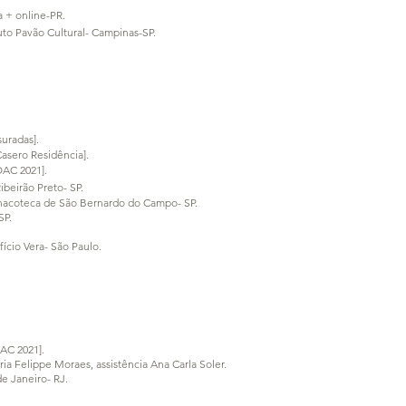
a + online-PR.
tuto Pavão Cultural- Campinas-SP.
suradas].
Casero Residência].
OAC 2021].
ibeirão Preto- SP.
Pinacoteca de São Bernardo do Campo- SP.
SP.
ício Vera- São Paulo.
AC 2021].
 Felippe Moraes, assistência Ana Carla Soler.
de Janeiro- RJ.