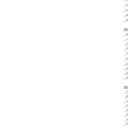
_
I
_
M
_A
_A
20
_A
_+
_O
_P
_T
_P
_Z
_
A
_A
_
A
20
_C
_
8
_1
_D
_T
_
T
_
I
_
P