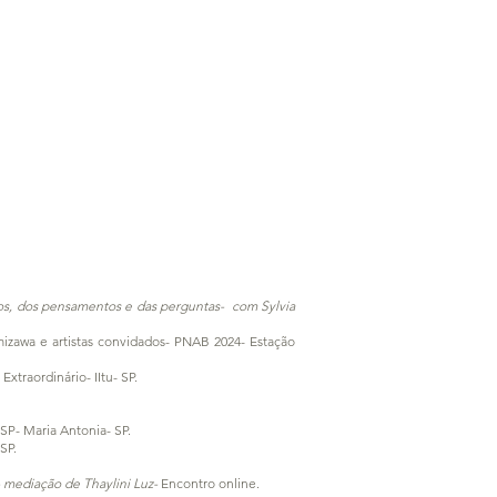
tos, dos pensamentos e das perguntas- com Sylvia
mizawa e artistas convidados- PNAB 2024- Estação
 Extraordinário- IItu-
SP.
SP- Maria Antonia- SP.
SP.
- mediação de Thaylini Luz-
Encontro online.