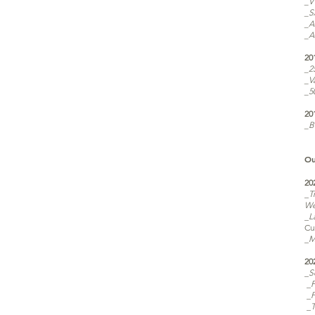
_V
_S
_A
_A
20
_2
_V
_5
20
_B
Ou
20
_
T
We
_
L
Cu
_
M
20
_
S
_
P
_
P
_
T