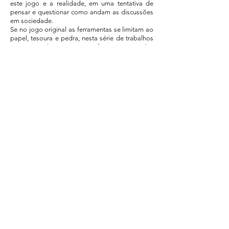
este jogo e a realidade, em uma tentativa de
pensar e questionar como andam as discussões
em sociedade.
Se no jogo original as ferramentas se limitam ao
papel, tesoura e pedra, nesta série de trabalhos
as opções do “novo jogo” foram apropriadas
de fotografias publicadas e imagens veiculadas
pela mídia. O trabalho propõe apresentar as
diversas variações possíveis deste “jogo”.