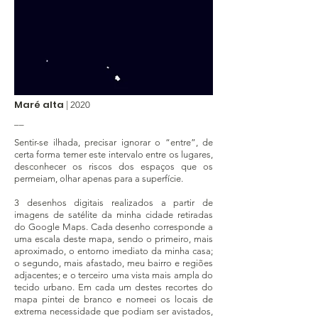
Maré alta
| 2020
__
Sentir-se ilhada, precisar ignorar o “entre”, de
certa forma temer este intervalo entre os lugares,
desconhecer os riscos dos espaços que os
permeiam, olhar apenas para a superfície.
3 desenhos digitais realizados a partir de
imagens de satélite da minha cidade retiradas
do Google Maps. Cada desenho corresponde a
uma escala deste mapa, sendo o primeiro, mais
aproximado, o entorno imediato da minha casa;
o segundo, mais afastado, meu bairro e regiões
adjacentes; e o terceiro uma vista mais ampla do
tecido urbano. Em cada um destes recortes do
mapa pintei de branco e nomeei os locais de
extrema necessidade que podiam ser avistados,